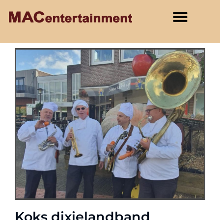
Koks dixielandband​