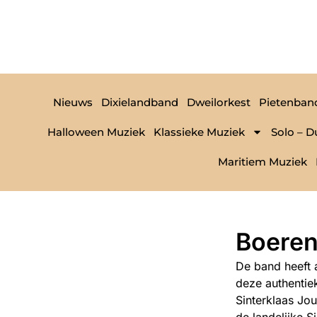
Nieuws
Dixielandband
Dweilorkest
Pietenban
Halloween Muziek
Klassieke Muziek
Solo – D
Maritiem Muziek
Boeren
De band heeft a
deze authentie
Sinterklaas Jo
de landelijke S