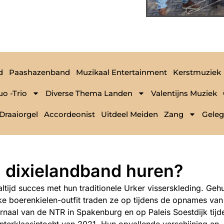
d
Paashazenband
Muzikaal Entertainment
Kerstmuziek
uo -Trio
Diverse Thema Landen
Valentijns Muziek
Draaiorgel
Accordeonist
Uitdeel Meiden
Zang
Geleg
 dixielandband huren?
ltijd succes met hun traditionele Urker visserskleding. Gehu
ke boerenkielen-outfit traden ze op tijdens de opnames van
urnaal van de NTR in Spakenburg en op Paleis Soestdijk tijd
interklaasintocht van 2021. Hun opvallende verschijning en