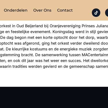
Onderdelen
Over Ons
Contact
rkest in Oud Beijerland bij Oranjevereniging Prinses Juliana.
e en feestelijke evenement. Koningsdag werd in stijl gevie
. De dag begon met een korte optocht door het dorp, waarbi
 optocht was afgerond, ging het orkest verder dweilend door
at. De kleurrijke kostuums en de energieke muziek zorgden v
dagstemming bracht. De samenwerking tussen MACentertainm
teiten, en ook dit jaar was het weer een succes. Het dweilor
, waarin tradities werden gevierd en de gemeenschap same