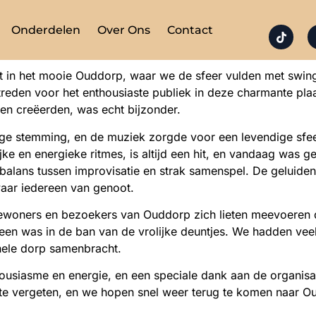
Onderdelen
Over Ons
Contact
t in het mooie Ouddorp, waar we de sfeer vulden met swin
treden voor het enthousiaste publiek in deze charmante pl
men creëerden, was echt bijzonder.
ige stemming, en de muziek zorgde voor een levendige sfeer
jke en energieke ritmes, is altijd een hit, en vandaag was g
 balans tussen improvisatie en strak samenspel. De geluiden
aar iedereen van genoot.
ewoners en bezoekers van Ouddorp zich lieten meevoeren 
en was in de ban van de vrolijke deuntjes. We hadden veel 
hele dorp samenbracht.
ousiasme en energie, en een speciale dank aan de organisa
 te vergeten, en we hopen snel weer terug te komen naar 