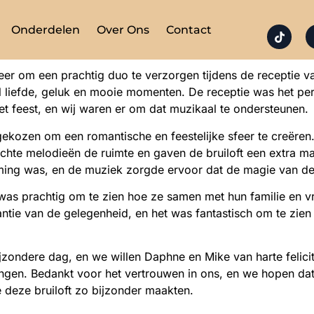
Onderdelen
Over Ons
Contact
r om een prachtig duo te verzorgen tijdens de receptie va
ol liefde, geluk en mooie momenten. De receptie was het 
het feest, en wij waren er om dat muzikaal te ondersteunen.
kozen om een romantische en feestelijke sfeer te creëren.
hte melodieën de ruimte en gaven de bruiloft een extra magi
emming was, en de muziek zorgde ervoor dat de magie van d
 was prachtig om te zien hoe ze samen met hun familie en v
tie van de gelegenheid, en het was fantastisch om te zien 
jzondere dag, en we willen Daphne en Mike van harte felic
ringen. Bedankt voor het vertrouwen in ons, en we hopen da
 deze bruiloft zo bijzonder maakten.