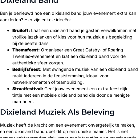
Dixieland Band
Ben je benieuwd hoe een dixieland band jouw evenement extra kan
aankleden? Hier zijn enkele ideeën:
Bruiloft:
Laat een dixieland band je gasten verwelkomen met
vrolijke jazzklanken of kies voor hun muziek als begeleiding
bij de eerste dans.
Themafeest:
Organiseer een Great Gatsby- of Roaring
Twenties-evenement en laat een dixieland band voor de
authentieke sfeer zorgen.
Bedrijfsfeest:
Met swingende muziek van een dixieland band
raakt iedereen in de feeststemming, ideaal voor
netwerkmomenten of teambuilding.
Straatfestival:
Geef jouw evenement een extra feestelijk
tintje met een mobiele dixieland band die door de menigte
marcheert.
Dixieland Muziek Als Beleving
Muziek heeft de kracht om een evenement onvergetelijk te maken,
en een dixieland band doet dit op een unieke manier. Het is niet
zomaar achtergrondmuziek, maar een interactieve en meeslepende