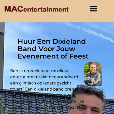
Huur Een Dixieland
Band Voor Jouw
Evenement of Feest
Ben je op zoek naar muzikaal
entertainment dat gegarandeerd
een glimlach op ieders gezicht
tovert? Een dixieland band brengt
niet alleen leven in de brouwerij,
maar creëert ook een onvergetelijke
sfeer op elk evenement of feest. Of
het nu gaat om een bruiloft,