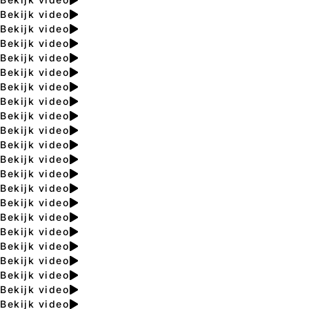
Bekijk video
Bekijk video
Bekijk video
Bekijk video
Bekijk video
Bekijk video
Bekijk video
Bekijk video
Bekijk video
Bekijk video
Bekijk video
Bekijk video
Bekijk video
Bekijk video
Bekijk video
Bekijk video
Bekijk video
Bekijk video
Bekijk video
Bekijk video
Bekijk video