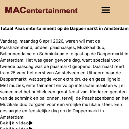
Totaal Paas entertainment op de Dappermarkt in Amsterdam
Vandaag, maandag 6 april 2026, waren wij met de
Paashazenband, uitdeel paashaasjes, Muzikaal duo,
Ballonnendame en Schminkdame te gast op de Dappermarkt in
Amsterdam. Het was geen gewone dag, want speciaal voor
tweede paasdag was de paasmarkt geopend. Daarnaast reed
tram 25 voor het eerst van Amstelveen en Uithoorn naar de
Dappermarkt, wat zorgde voor extra drukte en gezelligheid.
Met muziek, entertainment en volop interactie maakten wij er
samen met het publiek een groot feest van. Kinderen genoten
van de schmink en ballonnen, terwijl de Paashazenband en het
Muzikale duo zorgden voor een vrolijke muzikale sfeer. Een
geslaagde en feestelijke dag op de Dappermarkt in
Amsterdam!
Bekijk video
Bekijk video